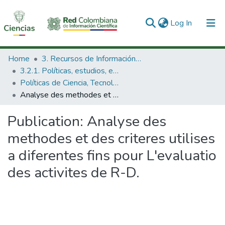
(current)
Log In
Communities & Collections
Home
3. Recursos de Información Científica y Tecnológica
3.2.1. Políticas, estudios, evaluaciones e indicadores de CTeI
All of DSpace
Políticas de Ciencia, Tecnología e Innovación
Analyse des methodes et des criteres utilises a diferentes fins pour L'evaluatio des activites de R-D.
Statistics
Publication:
Analyse des
methodes et des criteres utilises
a diferentes fins pour L'evaluatio
des activites de R-D.