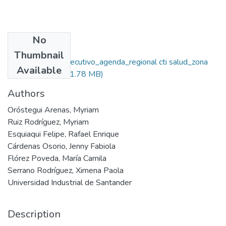
No
Files
Thumbnail
1156-resumen ejecutivo_agenda_regional cti salud_zona
Available
centro orient.pdf
(1.78 MB)
Authors
Oróstegui Arenas, Myriam
Ruiz Rodríguez, Myriam
Esquiaqui Felipe, Rafael Enrique
Cárdenas Osorio, Jenny Fabiola
Flórez Poveda, María Camila
Serrano Rodríguez, Ximena Paola
Universidad Industrial de Santander
Description