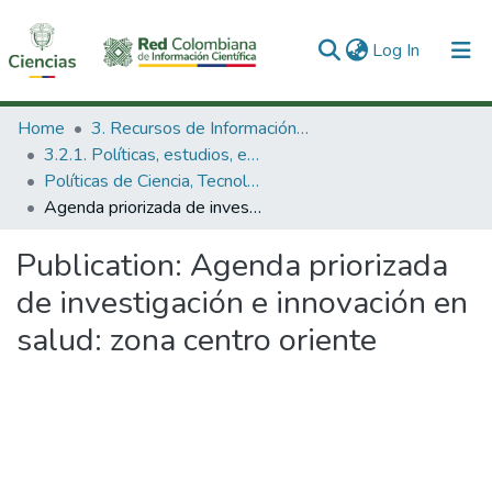
(current)
Log In
Communities & Collections
Home
3. Recursos de Información Científica y Tecnológica
3.2.1. Políticas, estudios, evaluaciones e indicadores de CTeI
All of DSpace
Políticas de Ciencia, Tecnología e Innovación
Agenda priorizada de investigación e innovación en salud: zona centro oriente
Statistics
Publication:
Agenda priorizada
de investigación e innovación en
salud: zona centro oriente