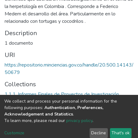
la herpetología en Colombia . Corresponde a Federico
Medem el desarrollo del área. Particularmente en lo
relacionado con tortugas y cocodrilos .
Description
1 documento
URI
https://repositorio.minciencias.gov.co/handle/20.500.14143/
50679
Collections
1.1.1. Informes Finales de Proyectos de Investigación
We collect and process your personal information for the
following purposes:
Authentication, Preferences,
Full item page
Acknowledgement and Statistics
.
To learn more, please read our
privacy policy
.
DSpace software
copyright © 2002-2026
LYRASIS
Cookie
Privacy
End User
Send
Customize
Decline
That's ok
settings
policy
Agreement
Feedback