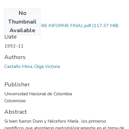
No
Files
Thumbnail
1101-05-159-86 INFORME FINAL.pdf
(117.37 MB)
Available
Date
1992-11
Authors
Castaño Mora, Olga Victoria
Publisher
Universidad Nacional de Colombia
Colciencias
Abstract
Si bien fueron Dunn y Néceforo María , los primeros
científicos que abordaron metodológicamente en el tema de