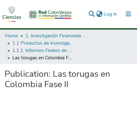
(current)
Log In
Communities & Collections
Home
1. Investigación Financiada con Recursos Públicos
1.1 Productos de investigación
All of DSpace
1.1.1. Informes Finales de Proyectos de Investigación
Las torugas en Colombia Fase II
Statistics
Publication:
Las torugas en
Colombia Fase II