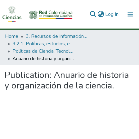
(current)
Log In
Communities & Collections
Home
3. Recursos de Información Científica y Tecnológica
3.2.1. Políticas, estudios, evaluaciones e indicadores de CTeI
All of DSpace
Políticas de Ciencia, Tecnología e Innovación
Anuario de historia y organización de la ciencia.
Statistics
Publication:
Anuario de historia
y organización de la ciencia.