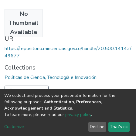
No
Date
Thumbnail
1989
Available
URI
https://repositorio.minciencias.gov.co/handle/20.500.14143/
49677
Collections
Políticas de Ciencia, Tecnología e Innovación
Full item page
We collect and process your personal information for the
following purposes:
Authentication, Preferences,
Acknowledgement and Statistics
.
To learn more, please read our
privacy policy
.
DSpace software
copyright © 2002-2026
LYRASIS
Cookie
Privacy
End User
Send
Customize
Decline
That's ok
settings
policy
Agreement
Feedback