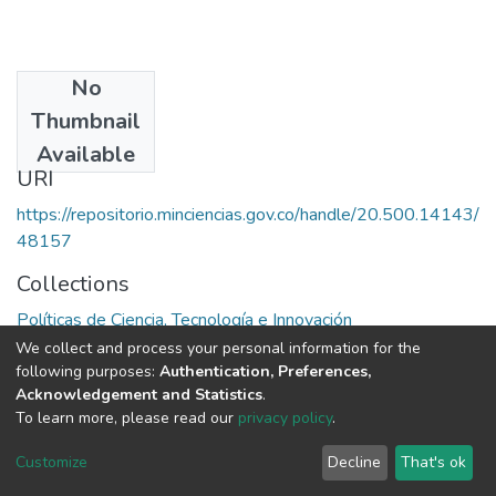
No
Publisher
Thumbnail
OEA
Available
URI
https://repositorio.minciencias.gov.co/handle/20.500.14143/
48157
Collections
Políticas de Ciencia, Tecnología e Innovación
We collect and process your personal information for the
Full item page
following purposes:
Authentication, Preferences,
Acknowledgement and Statistics
.
To learn more, please read our
privacy policy
.
DSpace software
copyright © 2002-2026
LYRASIS
Cookie
Privacy
End User
Send
Customize
Decline
That's ok
settings
policy
Agreement
Feedback