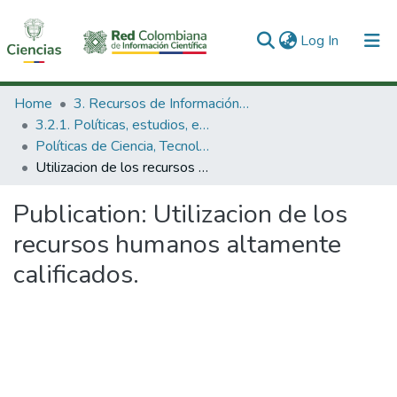
(current)
Log In
Communities & Collections
Home
3. Recursos de Información Científica y Tecnológica
3.2.1. Políticas, estudios, evaluaciones e indicadores de CTeI
All of DSpace
Políticas de Ciencia, Tecnología e Innovación
Utilizacion de los recursos humanos altamente calificados.
Statistics
Publication:
Utilizacion de los
recursos humanos altamente
calificados.