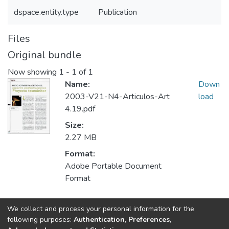
dspace.entity.type
Publication
Files
Original bundle
Now showing
1 - 1 of 1
Name:
Down
2003-V21-N4-Articulos-Art
load
4.19.pdf
Size:
2.27 MB
Format:
Adobe Portable Document
Format
We collect and process your personal information for the
Collections
following purposes:
Authentication, Preferences,
Publicaciones seriadas de Minciencias