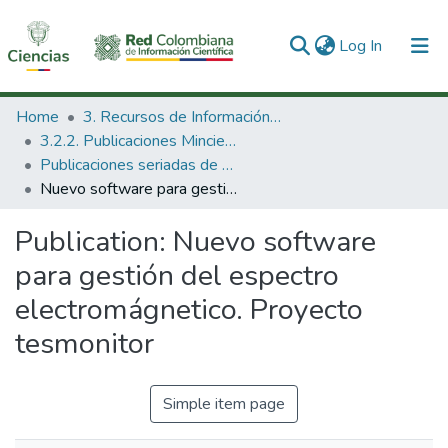
(current)
Log In
Communities & Collections
Home
3. Recursos de Información Científica y Tecnológica
3.2.2. Publicaciones Minciencias
All of DSpace
Publicaciones seriadas de Minciencias
Nuevo software para gestión del espectro electromágnetico. Proyecto tesmonitor
Statistics
Publication:
Nuevo software
para gestión del espectro
electromágnetico. Proyecto
tesmonitor
Simple item page