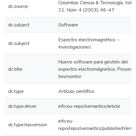
Colombia: Ciencia & Tecnología; Vol.
dc.source
21, Núm. 4 (2003); 46-47
dc.subject
Software
Espectro electromagnético --
dc.subject
Investigaciones
Nuevo software para gestión del
dc.title
espectro electromágnetico. Proyect
tesmonitor
dc.type
Artículo científico
dc.type.driver
info:eu-repo/semantics/article
info:eu-
dc.type.hasversion
repo/repo/semantics/publishedVersi