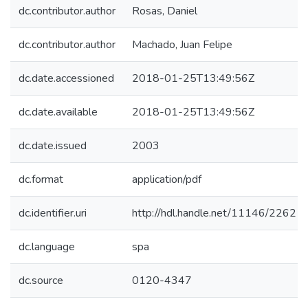
dc.contributor.author
Rosas, Daniel
dc.contributor.author
Machado, Juan Felipe
dc.date.accessioned
2018-01-25T13:49:56Z
dc.date.available
2018-01-25T13:49:56Z
dc.date.issued
2003
dc.format
application/pdf
dc.identifier.uri
http://hdl.handle.net/11146/2262
dc.language
spa
dc.source
0120-4347