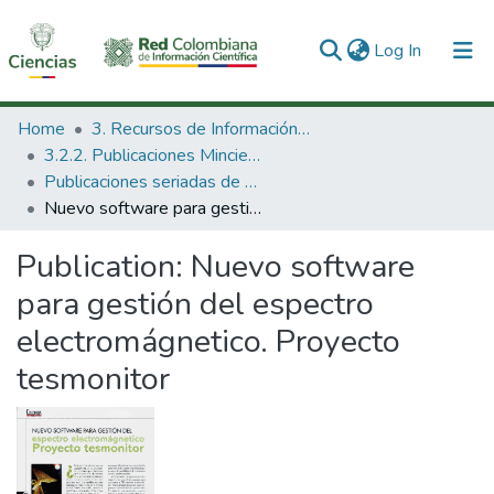
(current)
Log In
Communities & Collections
Home
3. Recursos de Información Científica y Tecnológica
3.2.2. Publicaciones Minciencias
All of DSpace
Publicaciones seriadas de Minciencias
Nuevo software para gestión del espectro electromágnetico. Proyecto tesmonitor
Statistics
Publication:
Nuevo software
para gestión del espectro
electromágnetico. Proyecto
tesmonitor