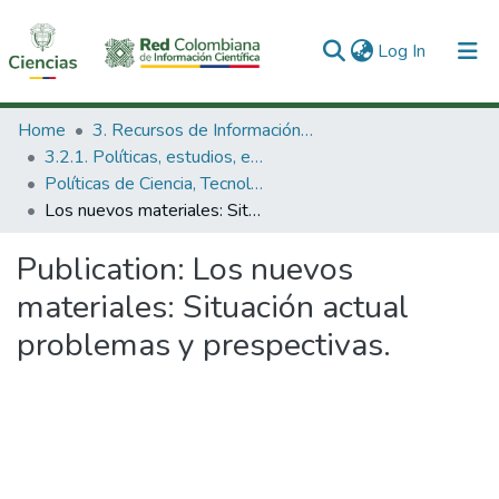
(current)
Log In
Communities & Collections
Home
3. Recursos de Información Científica y Tecnológica
3.2.1. Políticas, estudios, evaluaciones e indicadores de CTeI
All of DSpace
Políticas de Ciencia, Tecnología e Innovación
Los nuevos materiales: Situación actual problemas y prespectivas.
Statistics
Publication:
Los nuevos
materiales: Situación actual
problemas y prespectivas.