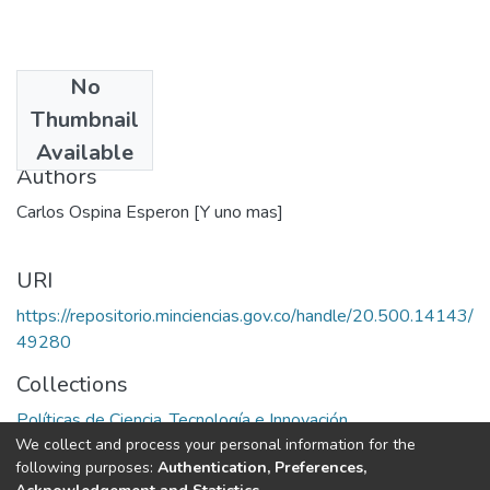
No
Date
Thumbnail
1998
Available
Authors
Carlos Ospina Esperon [Y uno mas]
URI
https://repositorio.minciencias.gov.co/handle/20.500.14143/
49280
Collections
Políticas de Ciencia, Tecnología e Innovación
We collect and process your personal information for the
following purposes:
Authentication, Preferences,
Full item page