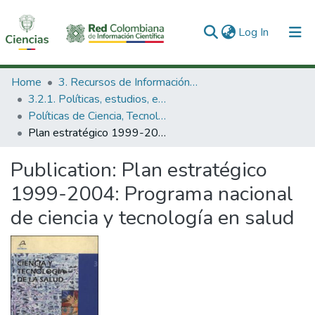
(current)
Log In
Communities & Collections
Home
3. Recursos de Información Científica y Tecnológica
3.2.1. Políticas, estudios, evaluaciones e indicadores de CTeI
All of DSpace
Políticas de Ciencia, Tecnología e Innovación
Plan estratégico 1999-2004: Programa nacional de ciencia y tecnología en salud
Statistics
Publication:
Plan estratégico
1999-2004: Programa nacional
de ciencia y tecnología en salud