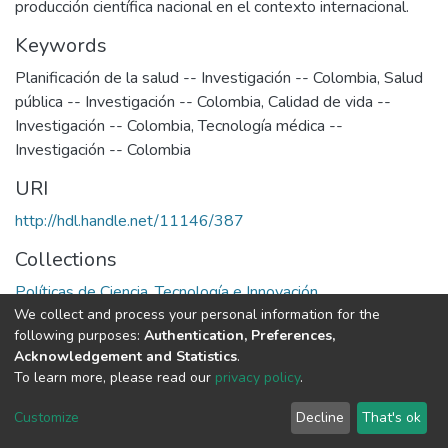
producción científica nacional en el contexto internacional.
Keywords
Planificación de la salud -- Investigación -- Colombia
,
Salud
pública -- Investigación -- Colombia
,
Calidad de vida --
Investigación -- Colombia
,
Tecnología médica --
Investigación -- Colombia
URI
http://hdl.handle.net/11146/387
Collections
Políticas de Ciencia, Tecnología e Innovación
We collect and process your personal information for the
following purposes:
Authentication, Preferences,
Full item page
Acknowledgement and Statistics
.
To learn more, please read our
privacy policy
.
DSpace software
copyright © 2002-2026
LYRASIS
Cookie
Privacy
End User
Send
Customize
Decline
That's ok
settings
policy
Agreement
Feedback