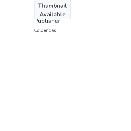
Date
Thumbnail
2005
Available
Publisher
Colciencias