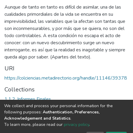
Aunque de tanto en tanto es difícil de asimilar, una de las
cualidades primordiales de la vida se encuentra en su
imprevisibilidad, las variables que la afectan son tantas que
son inconmensurables, y por más que se quiera, no son del
todo controlables. A esta condición no escapa el acto de
conocer: con un nuevo descubrimiento surge un nuevo
interrogante, es así que la realidad es inagotable y siempre
queda algo por saber. (Apartes del texto).
URI
https://colciencias.metadirectorio.org/handle/11146/39378
Collections
1.1.2. Informes Finales
We collect and process your personal information for the
following purposes:
Authentication, Preferences,
Full item page
Acknowledgement and Statistics
.
To learn more, please read our
privacy policy
.
DSpace software
copyright © 2002-2026
LYRASIS