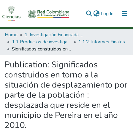
(current)
Log In
Communities & Collections
Home
1. Investigación Financiada con Recursos Públicos
1.1 Productos de investigación
1.1.2. Informes Finales
All of DSpace
Significados construidos en torno a la situación de desplazamiento por parte de la población : desplazada que reside en el municipio de Pereira en el año 2010.
Statistics
Publication:
Significados
construidos en torno a la
situación de desplazamiento por
parte de la población :
desplazada que reside en el
municipio de Pereira en el año
2010.