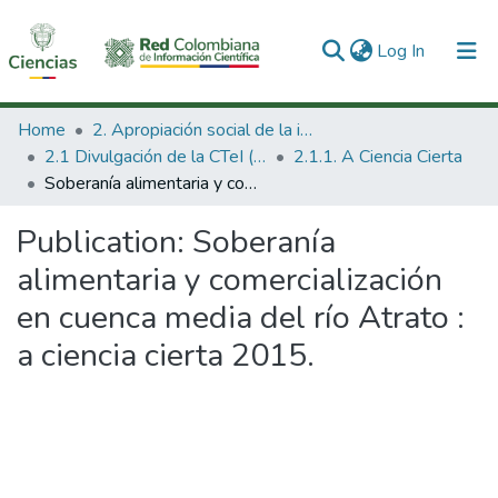
(current)
Log In
Communities & Collections
Home
2. Apropiación social de la información en Ciencia Tecnología e Innovación
2.1 Divulgación de la CTeI (Nueva)
2.1.1. A Ciencia Cierta
All of DSpace
Soberanía alimentaria y comercialización en cuenca media del río Atrato : a ciencia cierta 2015.
Statistics
Publication:
Soberanía
alimentaria y comercialización
en cuenca media del río Atrato :
a ciencia cierta 2015.