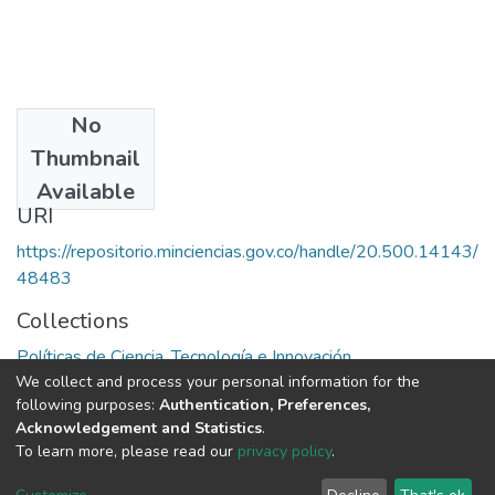
No
Date
Thumbnail
1972
Available
URI
https://repositorio.minciencias.gov.co/handle/20.500.14143/
48483
Collections
Políticas de Ciencia, Tecnología e Innovación
We collect and process your personal information for the
following purposes:
Authentication, Preferences,
Full item page
Acknowledgement and Statistics
.
To learn more, please read our
privacy policy
.
DSpace software
copyright © 2002-2026
LYRASIS
Cookie
Privacy
End User
Send