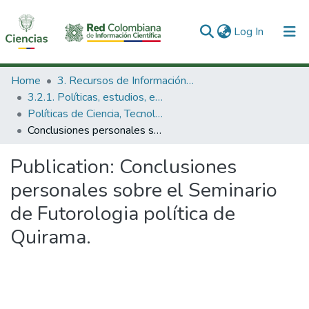
(current)
Log In
Communities & Collections
Home
3. Recursos de Información Científica y Tecnológica
3.2.1. Políticas, estudios, evaluaciones e indicadores de CTeI
All of DSpace
Políticas de Ciencia, Tecnología e Innovación
Conclusiones personales sobre el Seminario de Futorologia política de Quirama.
Statistics
Publication:
Conclusiones
personales sobre el Seminario
de Futorologia política de
Quirama.