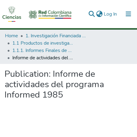
(current)
Log In
Communities & Collections
Home
1. Investigación Financiada con Recursos Públicos
1.1 Productos de investigación
All of DSpace
1.1.1. Informes Finales de Proyectos de Investigación
Informe de actividades del programa Informed 1985
Statistics
Publication:
Informe de
actividades del programa
Informed 1985