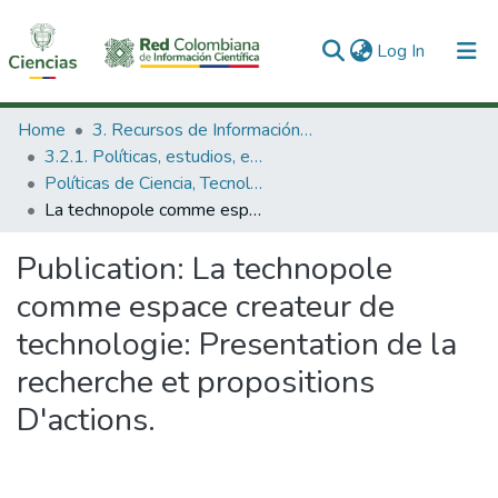
(current)
Log In
Communities & Collections
Home
3. Recursos de Información Científica y Tecnológica
3.2.1. Políticas, estudios, evaluaciones e indicadores de CTeI
All of DSpace
Políticas de Ciencia, Tecnología e Innovación
La technopole comme espace createur de technologie: Presentation de la recherche et propositions D'actions.
Statistics
Publication:
La technopole
comme espace createur de
technologie: Presentation de la
recherche et propositions
D'actions.