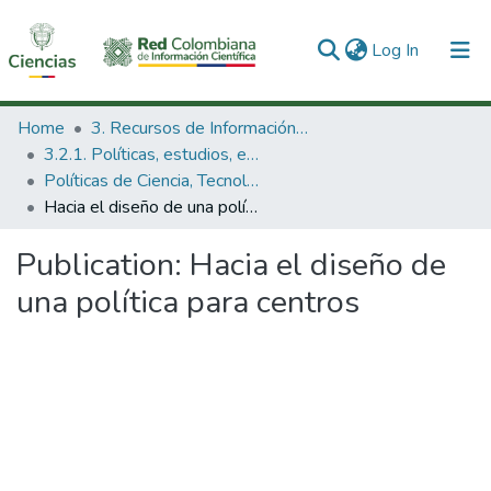
(current)
Log In
Communities & Collections
Home
3. Recursos de Información Científica y Tecnológica
3.2.1. Políticas, estudios, evaluaciones e indicadores de CTeI
All of DSpace
Políticas de Ciencia, Tecnología e Innovación
Hacia el diseño de una política para centros
Statistics
Publication:
Hacia el diseño de
una política para centros