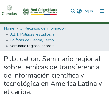
(current)
Log In
Communities & Collections
Home
3. Recursos de Información Científica y Tecnológica
3.2.1. Políticas, estudios, evaluaciones e indicadores de CTeI
All of DSpace
Políticas de Ciencia, Tecnología e Innovación
Seminario regional sobre tecnicas de transferencia de información científica y tecnológica en América Latina y el caribe.
Statistics
Publication:
Seminario regional
sobre tecnicas de transferencia
de información científica y
tecnológica en América Latina y
el caribe.