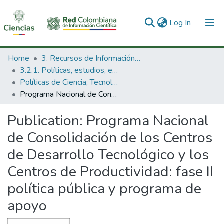
(current)
Log In
Communities & Collections
Home
3. Recursos de Información Científica y Tecnológica
3.2.1. Políticas, estudios, evaluaciones e indicadores de CTeI
All of DSpace
Políticas de Ciencia, Tecnología e Innovación
Programa Nacional de Consolidación de los Centros de Desarrollo Tecnológico y los Centros de Productividad: fase II política pública y programa de apoyo
Statistics
Publication:
Programa Nacional
de Consolidación de los Centros
de Desarrollo Tecnológico y los
Centros de Productividad: fase II
política pública y programa de
apoyo