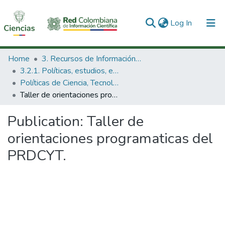
(current)
Log In
Communities & Collections
Home
3. Recursos de Información Científica y Tecnológica
3.2.1. Políticas, estudios, evaluaciones e indicadores de CTeI
All of DSpace
Políticas de Ciencia, Tecnología e Innovación
Taller de orientaciones programaticas del PRDCYT.
Statistics
Publication:
Taller de
orientaciones programaticas del
PRDCYT.