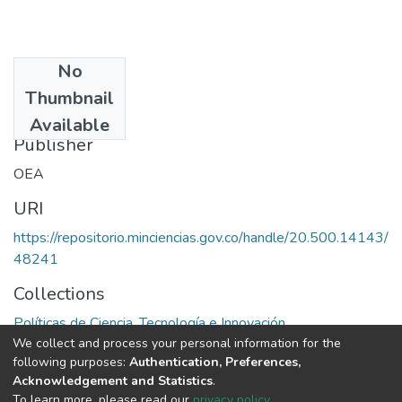
No
Date
Thumbnail
1984
Available
Publisher
OEA
URI
https://repositorio.minciencias.gov.co/handle/20.500.14143/
48241
Collections
Políticas de Ciencia, Tecnología e Innovación
We collect and process your personal information for the
following purposes:
Authentication, Preferences,
Full item page
Acknowledgement and Statistics
.
To learn more, please read our
privacy policy
.