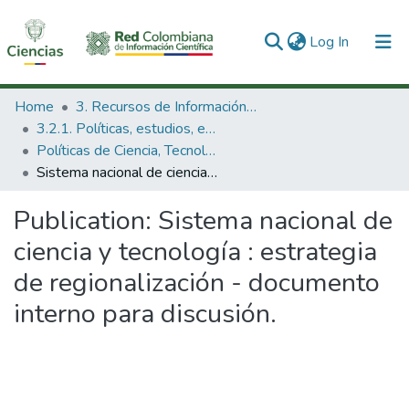
(current)
Log In
Communities & Collections
Home
3. Recursos de Información Científica y Tecnológica
3.2.1. Políticas, estudios, evaluaciones e indicadores de CTeI
All of DSpace
Políticas de Ciencia, Tecnología e Innovación
Sistema nacional de ciencia y tecnología : estrategia de regionalización - documento interno para discusión.
Statistics
Publication:
Sistema nacional de
ciencia y tecnología : estrategia
de regionalización - documento
interno para discusión.