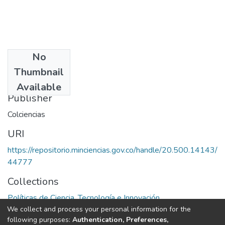
No
Date
Thumbnail
1991
Available
Publisher
Colciencias
URI
https://repositorio.minciencias.gov.co/handle/20.500.14143/
44777
Collections
Políticas de Ciencia, Tecnología e Innovación
We collect and process your personal information for the
following purposes:
Authentication, Preferences,
Full item page