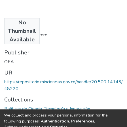
No
Authors
Thumbnail
Maximo Halty Carrere
Available
Publisher
OEA
URI
https://repositorio.minciencias.gov.co/handle/20.500.14143/
48220
Collections
Políticas de Ciencia, Tecnología e Innovación
We collect and process your personal information for the
following purposes:
Authentication, Preferences,
Full item page