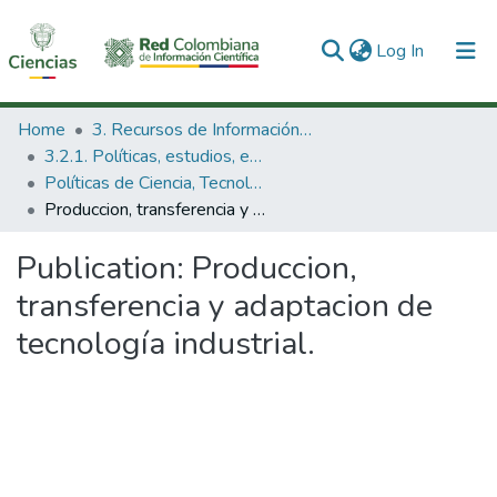
(current)
Log In
Communities & Collections
Home
3. Recursos de Información Científica y Tecnológica
3.2.1. Políticas, estudios, evaluaciones e indicadores de CTeI
All of DSpace
Políticas de Ciencia, Tecnología e Innovación
Produccion, transferencia y adaptacion de tecnología industrial.
Statistics
Publication:
Produccion,
transferencia y adaptacion de
tecnología industrial.