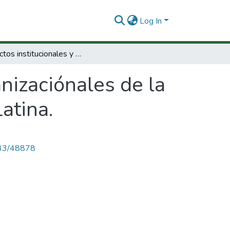
Log In
Aspectos institucionales y organizaciónales de la políticacientífica y tecnológica en América Latina.
nizaciónales de la
atina.
4143/48878