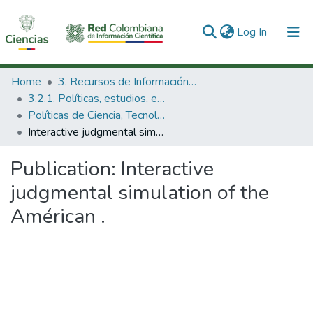
(current)
Log In
Communities & Collections
Home
3. Recursos de Información Científica y Tecnológica
3.2.1. Políticas, estudios, evaluaciones e indicadores de CTeI
All of DSpace
Políticas de Ciencia, Tecnología e Innovación
Interactive judgmental simulation of the Américan .
Statistics
Publication:
Interactive
judgmental simulation of the
Américan .