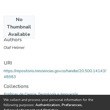
No
Date
Thumbnail
1979
Available
Authors
Olaf Helmer
URI
https://repositorio.minciencias.gov.co/handle/20.500.14143/
48983
Collections
Políticas de Ciencia, Tecnología e Innovación
We collect and process your personal information for the
following purposes:
Authentication, Preferences,
Full item page