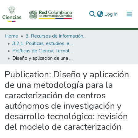
(current)
Log In
Communities & Collections
Home
3. Recursos de Información Científica y Tecnológica
3.2.1. Políticas, estudios, evaluaciones e indicadores de CTeI
All of DSpace
Políticas de Ciencia, Tecnología e Innovación
Diseño y aplicación de una metodología para la caracterización de centros autónomos de investigación y desarrollo tecnológico: revisión del modelo de caracterización
Statistics
Publication:
Diseño y aplicación
de una metodología para la
caracterización de centros
autónomos de investigación y
desarrollo tecnológico: revisión
del modelo de caracterización