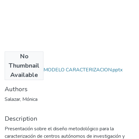
No
Files
Thumbnail
1049-REVISION MODELO CARACTERIZACION.pptx
Available
(705.95 KB)
Authors
Salazar, Mónica
Description
Presentación sobre el diseño metodológico para la
caracterización de centros autónomos de investigación y