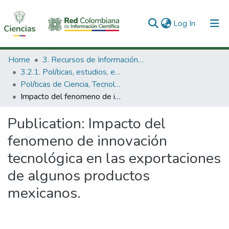
(current)
Log In
Communities & Collections
Home
3. Recursos de Información Científica y Tecnológica
3.2.1. Políticas, estudios, evaluaciones e indicadores de CTeI
All of DSpace
Políticas de Ciencia, Tecnología e Innovación
Impacto del fenomeno de innovación tecnológica en las exportaciones de algunos productos mexicanos.
Statistics
Publication:
Impacto del
fenomeno de innovación
tecnológica en las exportaciones
de algunos productos
mexicanos.