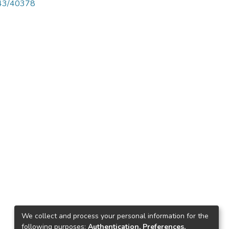
4143/40378
We collect and process your personal information for the
following purposes:
Authentication, Preferences,