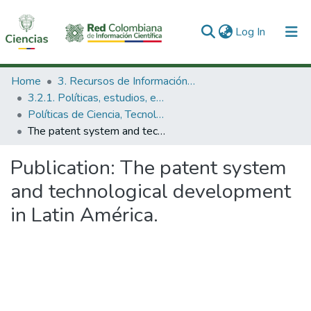
(current)
Log In
Communities & Collections
Home
3. Recursos de Información Científica y Tecnológica
3.2.1. Políticas, estudios, evaluaciones e indicadores de CTeI
All of DSpace
Políticas de Ciencia, Tecnología e Innovación
The patent system and technological development in Latin América.
Statistics
Publication:
The patent system
and technological development
in Latin América.