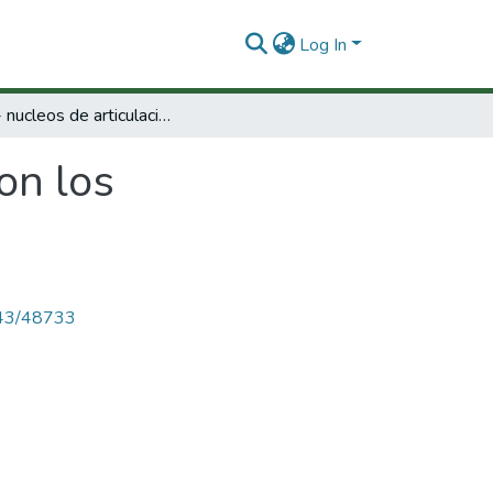
Log In
NAC- nucleos de articulacion con los compradores.
on los
4143/48733