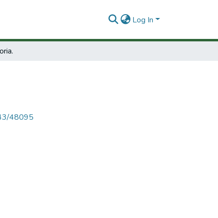
Log In
oria.
4143/48095