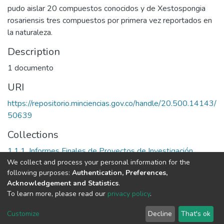
pudo aislar 20 compuestos conocidos y de Xestospongia
rosariensis tres compuestos por primera vez reportados en
la naturaleza.
Description
1 documento
URI
https://repositorio.minciencias.gov.co/handle/20.500.14143/
50639
Collections
1.1.1. Informes Finales de Proyectos de Investigación
We collect and process your personal information for the
following purposes:
Authentication, Preferences,
Full item page
Acknowledgement and Statistics
.
To learn more, please read our
privacy policy
.
DSpace software
copyright © 2002-2026
LYRASIS
Cookie
Privacy
End User
Send
Customize
Decline
That's ok
settings
policy
Agreement
Feedback