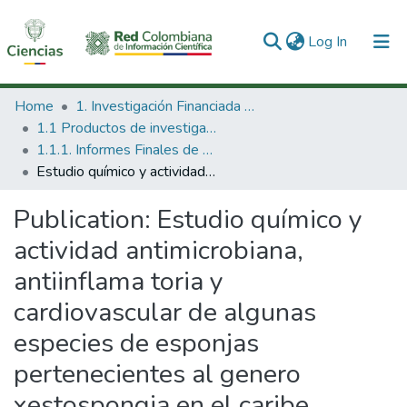
(current)
Log In
Communities & Collections
Home
1. Investigación Financiada con Recursos Públicos
1.1 Productos de investigación
All of DSpace
1.1.1. Informes Finales de Proyectos de Investigación
Estudio químico y actividad antimicrobiana, antiinflama toria y cardiovascular de algunas especies de esponjas pertenecientes al genero xestospongia en el caribe colombiano
Statistics
Publication:
Estudio químico y
actividad antimicrobiana,
antiinflama toria y
cardiovascular de algunas
especies de esponjas
pertenecientes al genero
xestospongia en el caribe