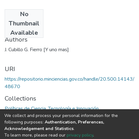
No
Date
Thumbnail
1975
Available
Authors
J. Cubillo G. Fierro [Y uno mas]
URI
https://repositorio.minciencias.gov.co/handle/20.500.14143/
48670
Collections
Políticas de Ciencia, Tecnología e Innovación
We collect and process your personal information for the
following purposes:
Authentication, Preferences,
Full item page
Acknowledgement and Statistics
.
To learn more, please read our
privacy policy
.