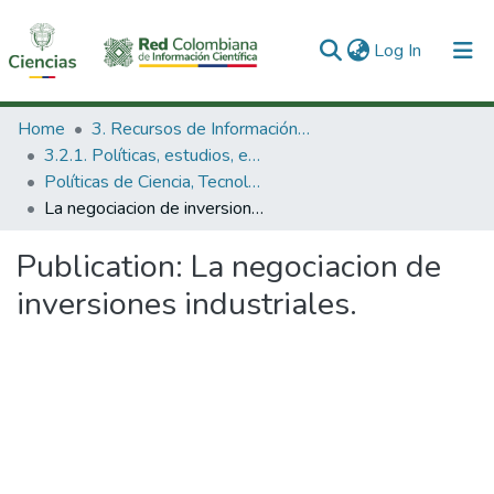
(current)
Log In
Communities & Collections
Home
3. Recursos de Información Científica y Tecnológica
3.2.1. Políticas, estudios, evaluaciones e indicadores de CTeI
All of DSpace
Políticas de Ciencia, Tecnología e Innovación
La negociacion de inversiones industriales.
Statistics
Publication:
La negociacion de
inversiones industriales.