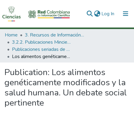
(current)
Log In
Communities & Collections
Home
3. Recursos de Información Científica y Tecnológica
3.2.2. Publicaciones Minciencias
All of DSpace
Publicaciones seriadas de Minciencias
Los alimentos genéticamente modificados y la salud humana. Un debate social pertinente
Statistics
Publication:
Los alimentos
genéticamente modificados y la
salud humana. Un debate social
pertinente