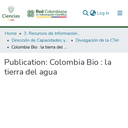
(current)
Log In
Communities & Collections
Home
3. Recursos de Información Científica y Tecnológica
Dirección de Capacidades y Divulgación de la CTeI
Divulgación de la CTeI
All of DSpace
Colombia Bio : la tierra del agua
Statistics
Publication:
Colombia Bio : la
tierra del agua