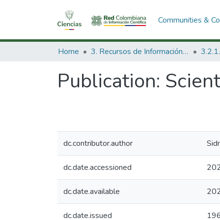
Communities & Col
Home
3. Recursos de Información Científica y Tecnológica
Publication:
Scient
dc.contributor.author
Sid
dc.date.accessioned
202
dc.date.available
202
dc.date.issued
19