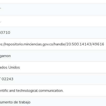
T
1
03710
ps://repositorio.minciencias.gov.co/handle/20.500.14143/49616
gamon
ados Unidos
T 02243
entific and technological communication.
umento de trabajo