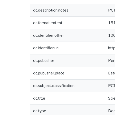
dc.description.notes
PC
dc.format.extent
15
dc.identifier.other
10
dc.identifier.uri
htt
dc.publisher
Per
dc.publisher.place
Est
dc.subject.classification
PC
dc.title
Sci
dc.type
Doc