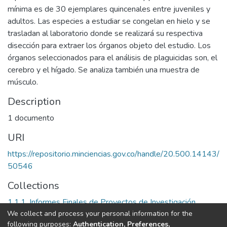
mínima es de 30 ejemplares quincenales entre juveniles y
adultos. Las especies a estudiar se congelan en hielo y se
trasladan al laboratorio donde se realizará su respectiva
disección para extraer los órganos objeto del estudio. Los
órganos seleccionados para el análisis de plaguicidas son, el
cerebro y el hígado. Se analiza también una muestra de
músculo.
Description
1 documento
URI
https://repositorio.minciencias.gov.co/handle/20.500.14143/
50546
Collections
1.1.1. Informes Finales de Proyectos de Investigación
We collect and process your personal information for the
following purposes:
Authentication, Preferences,
Full item page