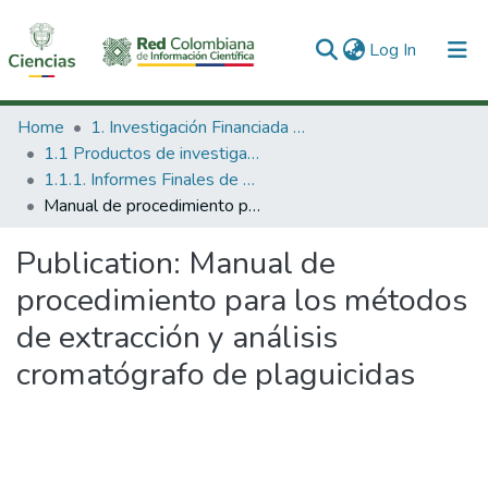
(current)
Log In
Communities & Collections
Home
1. Investigación Financiada con Recursos Públicos
1.1 Productos de investigación
All of DSpace
1.1.1. Informes Finales de Proyectos de Investigación
Manual de procedimiento para los métodos de extracción y análisis cromatógrafo de plaguicidas
Statistics
Publication:
Manual de
procedimiento para los métodos
de extracción y análisis
cromatógrafo de plaguicidas