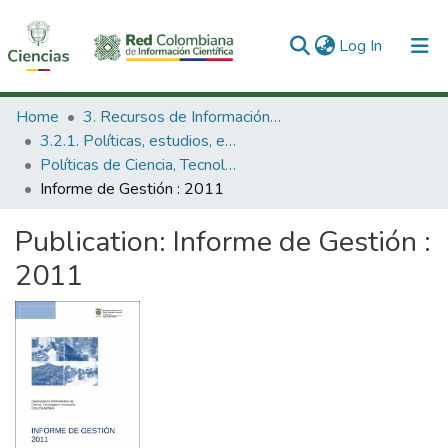
(current)
Log In
Communities & Collections
Home
3. Recursos de Información Científica y Tecnológica
3.2.1. Políticas, estudios, evaluaciones e indicadores de CTeI
All of DSpace
Políticas de Ciencia, Tecnología e Innovación
Informe de Gestión : 2011
Statistics
Publication:
Informe de Gestión :
2011