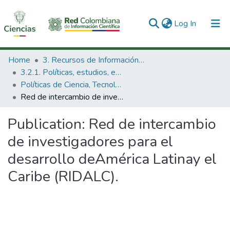
(current)
Log In
Communities & Collections
Home
3. Recursos de Información Científica y Tecnológica
3.2.1. Políticas, estudios, evaluaciones e indicadores de CTeI
All of DSpace
Políticas de Ciencia, Tecnología e Innovación
Red de intercambio de investigadores para el desarrollo deAmérica Latinay el Caribe (RIDALC).
Statistics
Publication:
Red de intercambio
de investigadores para el
desarrollo deAmérica Latinay el
Caribe (RIDALC).