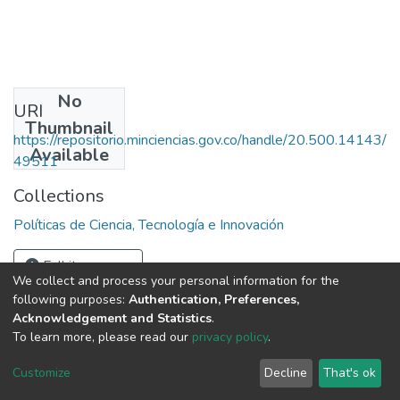
No
URI
Thumbnail
https://repositorio.minciencias.gov.co/handle/20.500.14143/
Available
49511
Collections
Políticas de Ciencia, Tecnología e Innovación
Full item page
We collect and process your personal information for the
following purposes:
Authentication, Preferences,
Acknowledgement and Statistics
.
To learn more, please read our
privacy policy
.
DSpace software
copyright © 2002-2026
LYRASIS
Cookie
Privacy
End User
Send
Customize
Decline
That's ok
settings
policy
Agreement
Feedback