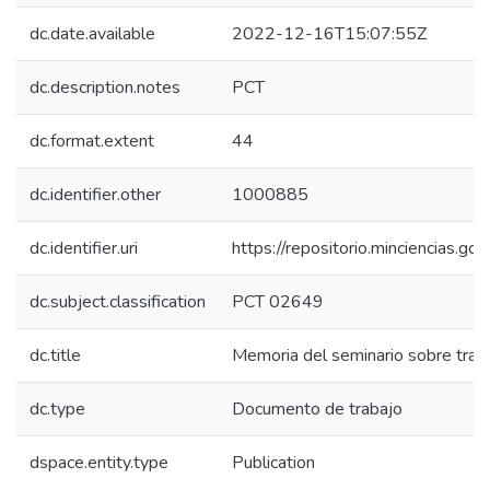
dc.date.available
2022-12-16T15:07:55Z
dc.description.notes
PCT
dc.format.extent
44
dc.identifier.other
1000885
dc.identifier.uri
https://repositorio.minciencias.
dc.subject.classification
PCT 02649
dc.title
Memoria del seminario sobre trans
dc.type
Documento de trabajo
dspace.entity.type
Publication