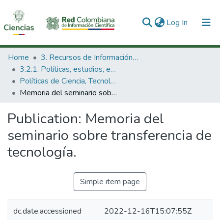
(current)
Log In
Communities & Collections
Home
3. Recursos de Información Científica y Tecnológica
3.2.1. Políticas, estudios, evaluaciones e indicadores de CTeI
All of DSpace
Políticas de Ciencia, Tecnología e Innovación
Memoria del seminario sobre transferencia de tecnología.
Statistics
Publication:
Memoria del
seminario sobre transferencia de
tecnología.
Simple item page
dc.date.accessioned
2022-12-16T15:07:55Z