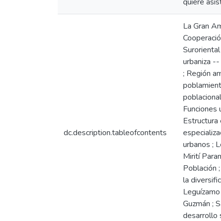
quiere asis
La Gran Am
Cooperació
Suroriental
urbaniza --
; Región am
poblamient
poblacional
Funciones 
Estructura
dc.description.tableofcontents
especializa
urbanos ; L
Mirití Para
Población 
la diversif
Leguízamo ;
Guzmán ; Sa
desarrollo 