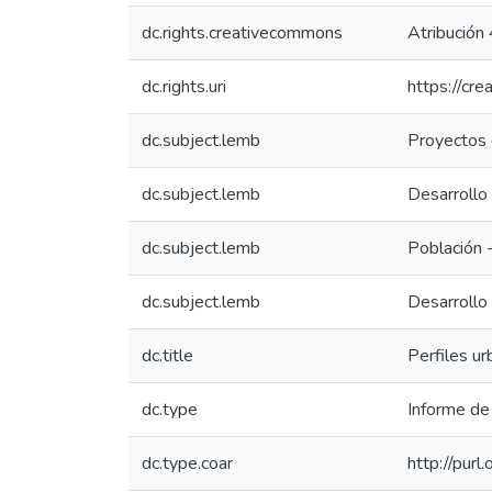
dc.rights.creativecommons
Atribución 
dc.rights.uri
https://cr
dc.subject.lemb
Proyectos 
dc.subject.lemb
Desarrollo
dc.subject.lemb
Población 
dc.subject.lemb
Desarrollo
dc.title
Perfiles ur
dc.type
Informe de 
dc.type.coar
http://pur