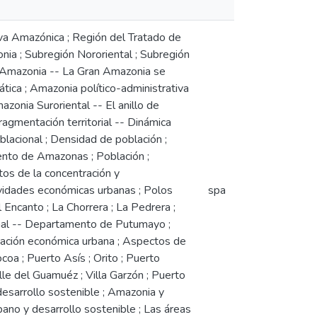
lva Amazónica ; Región del Tratado de
ia ; Subregión Nororiental ; Subregión
an Amazonia -- La Gran Amazonia se
tica ; Amazonia político-administrativa
zonia Suroriental -- El anillo de
agmentación territorial -- Dinámica
blacional ; Densidad de población ;
mento de Amazonas ; Población ;
os de la concentración y
tividades económicas urbanas ; Polos
spa
l Encanto ; La Chorrera ; La Pedrera ;
cional -- Departamento de Putumayo ;
ización económica urbana ; Aspectos de
coa ; Puerto Asís ; Orito ; Puerto
lle del Guamuéz ; Villa Garzón ; Puerto
desarrollo sostenible ; Amazonia y
bano y desarrollo sostenible ; Las áreas