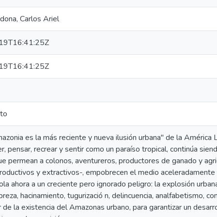
dona, Carlos Ariel
19T16:41:25Z
19T16:41:25Z
to
zonia es la más reciente y nueva ilusión urbana" de la América L
er, pensar, recrear y sentir como un paraíso tropical, continúa s
e permean a colonos, aventureros, productores de ganado y agric
roductivos y extractivos-, empobrecen el medio aceleradamente 
la ahora a un creciente pero ignorado peligro: la explosión urban
breza, hacinamiento, tugurizació n, delincuencia, analfabetismo, c
de la existencia del Amazonas urbano, para garantizar un desarrol