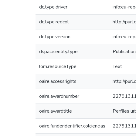
dc.type.driver
info:eu-re
dc.type.redcol
http://purl
dc.type.version
info:eu-re
dspace.entity.type
Publication
lom.resourceType
Text
oaire.accessrights
http://purl
oaire.awardnumber
2279131
oaire.awardtitle
Perfiles ur
oaire.funderidentifier.colciencias
2279131