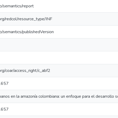
po/semantics/report
.org/redcol/resource_type/INF
po/semantics/publishedVersion
.org/coar/access_right/c_abf2
1657
banos en la amazonía colombiana: un enfoque para el desarrollo s
1657