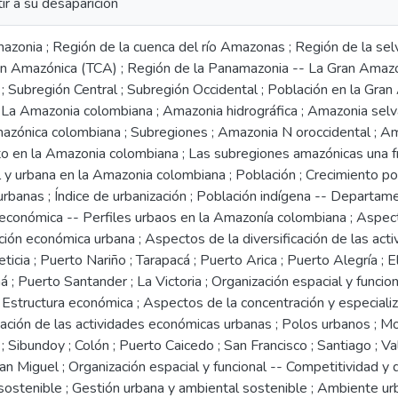
tir a su desaparición
azonia ; Región de la cuenca del río Amazonas ; Región de la se
n Amazónica (TCA) ; Región de la Panamazonia -- La Gran Amazon
 ; Subregión Central ; Subregión Occidental ; Población en la Gr
 La Amazonia colombiana ; Amazonia hidrográfica ; Amazonia selvá
azónica colombiana ; Subregiones ; Amazonia N oroccidental ; Ama
o en la Amazonia colombiana ; Las subregiones amazónicas una fr
 y urbana en la Amazonia colombiana ; Población ; Crecimiento po
urbanas ; Índice de urbanización ; Población indígena -- Departa
 económica -- Perfiles urbaos en la Amazonía colombiana ; Aspect
ción económica urbana ; Aspectos de la diversificación de las ac
eticia ; Puerto Nariño ; Tarapacá ; Puerto Arica ; Puerto Alegría ; E
ná ; Puerto Santander ; La Victoria ; Organización espacial y fun
; Estructura económica ; Aspectos de la concentración y especial
icación de las actividades económicas urbanas ; Polos urbanos ; Mo
 Sibundoy ; Colón ; Puerto Caicedo ; San Francisco ; Santiago ; Va
n Miguel ; Organización espacial y funcional -- Competitividad y 
sostenible ; Gestión urbana y ambiental sostenible ; Ambiente ur