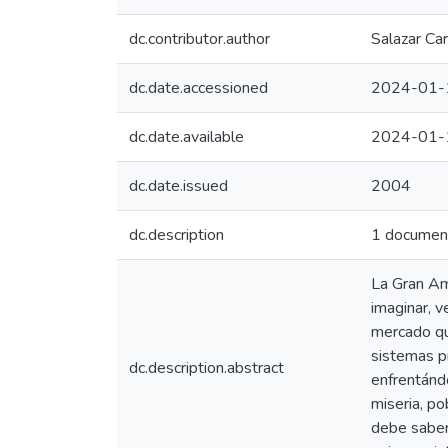
dc.contributor.author
Salazar Car
dc.date.accessioned
2024-01-
dc.date.available
2024-01-
dc.date.issued
2004
dc.description
1 documen
La Gran Ama
imaginar, v
mercado qu
sistemas p
dc.description.abstract
enfrentándo
miseria, po
debe saber 