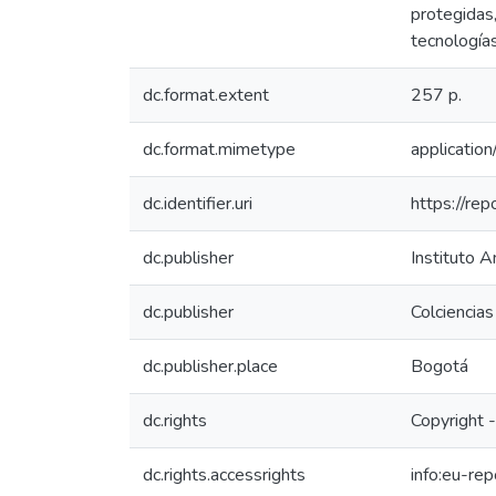
protegidas
tecnologías
dc.format.extent
257 p.
dc.format.mimetype
application
dc.identifier.uri
https://re
dc.publisher
Instituto A
dc.publisher
Colciencias
dc.publisher.place
Bogotá
dc.rights
Copyright 
dc.rights.accessrights
info:eu-re