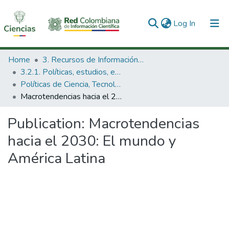
(current)
Log In
Communities & Collections
Home
3. Recursos de Información Científica y Tecnológica
3.2.1. Políticas, estudios, evaluaciones e indicadores de CTeI
All of DSpace
Políticas de Ciencia, Tecnología e Innovación
Macrotendencias hacia el 2030: El mundo y América Latina
Statistics
Publication:
Macrotendencias
hacia el 2030: El mundo y
América Latina