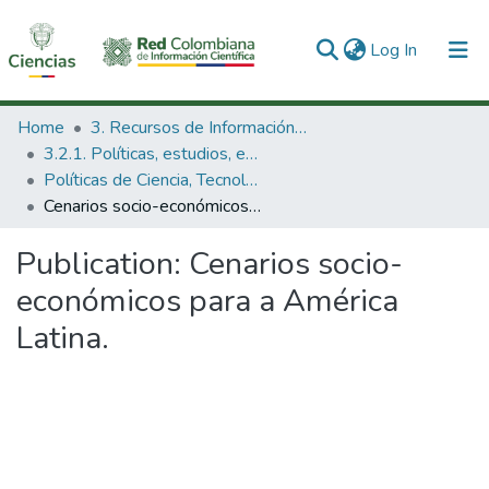
(current)
Log In
Communities & Collections
Home
3. Recursos de Información Científica y Tecnológica
3.2.1. Políticas, estudios, evaluaciones e indicadores de CTeI
All of DSpace
Políticas de Ciencia, Tecnología e Innovación
Cenarios socio-económicos para a América Latina.
Statistics
Publication:
Cenarios socio-
económicos para a América
Latina.