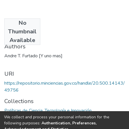
No
Date
Thumbnail
1985
Available
Authors
Andre T. Furtado [Y uno mas]
URI
https://repositorio.minciencias.gov.co/handle/20.500.14143/
49756
Collections
Políticas de Ciencia, Tecnología e Innovación
We collect and process your personal information for the
following purposes:
Authentication, Preferences,
Full item page