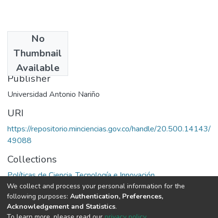
No
Date
Thumbnail
1992
Available
Publisher
Universidad Antonio Nariño
URI
https://repositorio.minciencias.gov.co/handle/20.500.14143/
49088
Collections
Políticas de Ciencia, Tecnología e Innovación
We collect and process your personal information for the
following purposes:
Authentication, Preferences,
Full item page
Acknowledgement and Statistics
.
To learn more, please read our
privacy policy
.