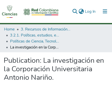
(current)
Log In
Communities & Collections
Home
3. Recursos de Información Científica y Tecnológica
3.2.1. Políticas, estudios, evaluaciones e indicadores de CTeI
All of DSpace
Políticas de Ciencia, Tecnología e Innovación
La investigación en la Corporación Universitaria Antonio Nariño.
Statistics
Publication:
La investigación en
la Corporación Universitaria
Antonio Nariño.