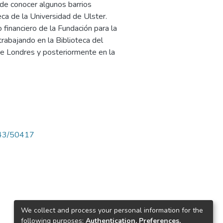
o de conocer algunos barrios
teca de la Universidad de Ulster.
financiero de la Fundación para la
trabajando en la Biblioteca del
de Londres y posteriormente en la
4143/50417
We collect and process your personal information for the
following purposes:
Authentication, Preferences,