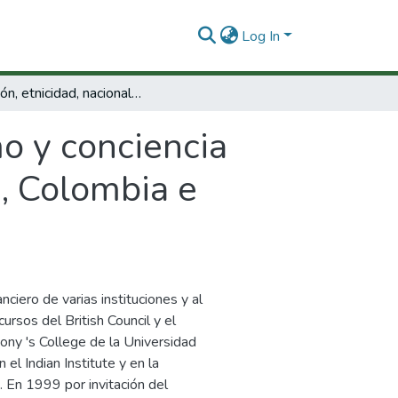
Log In
Religión, etnicidad, nacionalismo y conciencia histórica. Política contestataria en Sri Lanka, Colombia e Irlanda del Norte
mo y conciencia
a, Colombia e
nciero de varias instituciones y al
rsos del British Council y el
ony 's College de la Universidad
 el Indian Institute y en la
 En 1999 por invitación del