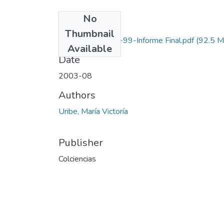
No
Files
Thumbnail
0196-10-111-99-Informe Final.pdf
(92.5 M
Available
Date
2003-08
Authors
Uribe, María Victoría
Publisher
Colciencias