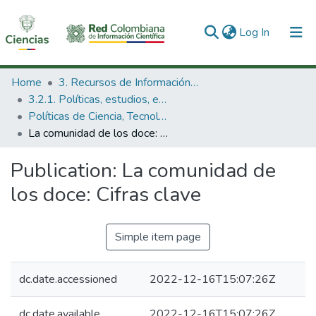
(current)
Log In
Communities & Collections
Home
3. Recursos de Información Científica y Tecnológica
3.2.1. Políticas, estudios, evaluaciones e indicadores de CTeI
All of DSpace
Políticas de Ciencia, Tecnología e Innovación
La comunidad de los doce: Cifras clave
Statistics
Publication:
La comunidad de
los doce: Cifras clave
Simple item page
dc.date.accessioned
2022-12-16T15:07:26Z
dc.date.available
2022-12-16T15:07:26Z