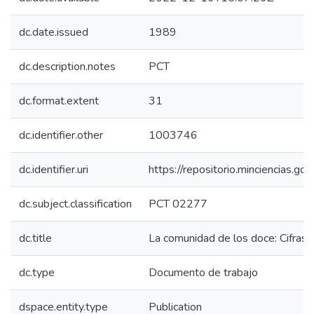
dc.date.issued
1989
dc.description.notes
PCT
dc.format.extent
31
dc.identifier.other
1003746
dc.identifier.uri
https://repositorio.minciencias.
dc.subject.classification
PCT 02277
dc.title
La comunidad de los doce: Cifras 
dc.type
Documento de trabajo
dspace.entity.type
Publication