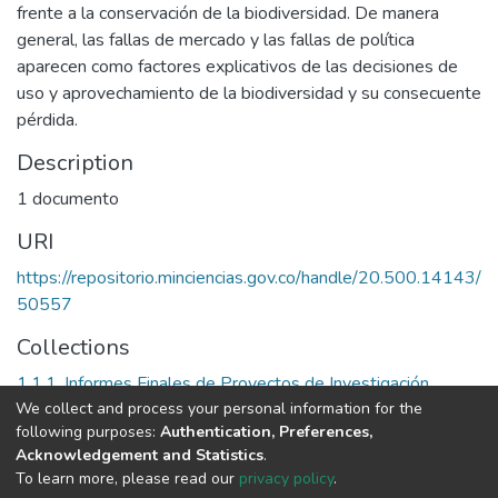
frente a la conservación de la biodiversidad. De manera
general, las fallas de mercado y las fallas de política
aparecen como factores explicativos de las decisiones de
uso y aprovechamiento de la biodiversidad y su consecuente
pérdida.
Description
1 documento
URI
https://repositorio.minciencias.gov.co/handle/20.500.14143/
50557
Collections
1.1.1. Informes Finales de Proyectos de Investigación
We collect and process your personal information for the
following purposes:
Authentication, Preferences,
Full item page
Acknowledgement and Statistics
.
To learn more, please read our
privacy policy
.
DSpace software
copyright © 2002-2026
LYRASIS