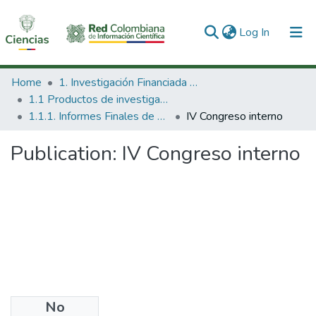
(current)
Log In
Communities & Collections
Home
1. Investigación Financiada con Recursos Públicos
1.1 Productos de investigación
All of DSpace
1.1.1. Informes Finales de Proyectos de Investigación
IV Congreso interno
Statistics
Publication:
IV Congreso interno
No
Files