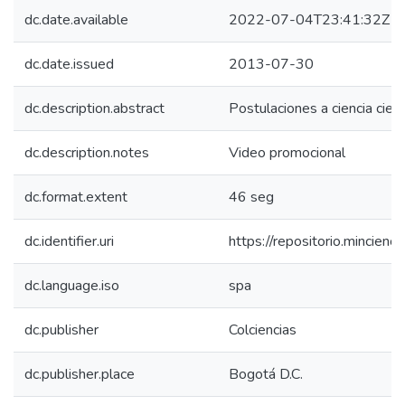
dc.date.available
2022-07-04T23:41:32Z
dc.date.issued
2013-07-30
dc.description.abstract
Postulaciones a ciencia ciert
dc.description.notes
Video promocional
dc.format.extent
46 seg
dc.identifier.uri
https://repositorio.mincie
dc.language.iso
spa
dc.publisher
Colciencias
dc.publisher.place
Bogotá D.C.