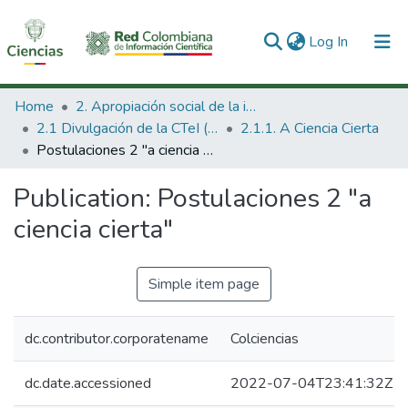
(current)
Log In
Communities & Collections
Home
2. Apropiación social de la información en Ciencia Tecnología e Innovación
2.1 Divulgación de la CTeI (Nueva)
2.1.1. A Ciencia Cierta
All of DSpace
Postulaciones 2 "a ciencia cierta"
Statistics
Publication:
Postulaciones 2 "a
ciencia cierta"
Simple item page
dc.contributor.corporatename
Colciencias
dc.date.accessioned
2022-07-04T23:41:32Z