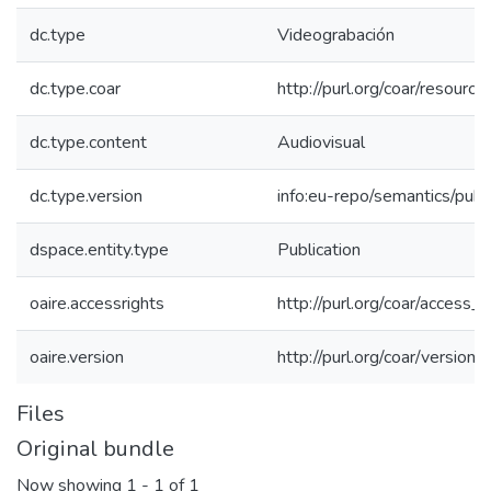
dc.type
Videograbación
dc.type.coar
http://purl.org/coar/resourc
dc.type.content
Audiovisual
dc.type.version
info:eu-repo/semantics/publ
dspace.entity.type
Publication
oaire.accessrights
http://purl.org/coar/access_r
oaire.version
http://purl.org/coar/versi
Files
Original bundle
Now showing
1 - 1 of 1