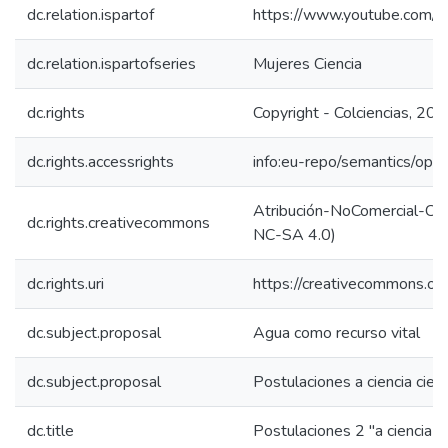
dc.relation.ispartof
https://www.youtube.com
dc.relation.ispartofseries
Mujeres Ciencia
dc.rights
Copyright - Colciencias, 20
dc.rights.accessrights
info:eu-repo/semantics/op
Atribución-NoComercial-Comp
dc.rights.creativecommons
NC-SA 4.0)
dc.rights.uri
https://creativecommons.org
dc.subject.proposal
Agua como recurso vital
dc.subject.proposal
Postulaciones a ciencia ciert
dc.title
Postulaciones 2 "a ciencia ci