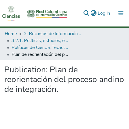
(current)
Log In
Communities & Collections
Home
3. Recursos de Información Científica y Tecnológica
3.2.1. Políticas, estudios, evaluaciones e indicadores de CTeI
All of DSpace
Políticas de Ciencia, Tecnología e Innovación
Plan de reorientación del proceso andino de integración.
Statistics
Publication:
Plan de
reorientación del proceso andino
de integración.