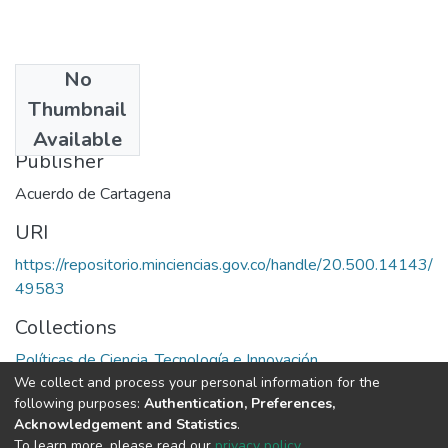
No
Date
Thumbnail
1983
Available
Publisher
Acuerdo de Cartagena
URI
https://repositorio.minciencias.gov.co/handle/20.500.14143/
49583
Collections
Políticas de Ciencia, Tecnología e Innovación
We collect and process your personal information for the
following purposes:
Authentication, Preferences,
Full item page
Acknowledgement and Statistics
.
To learn more, please read our
privacy policy
.