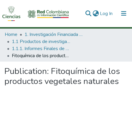
(current)
Log In
Communities & Collections
Home
1. Investigación Financiada con Recursos Públicos
1.1 Productos de investigación
All of DSpace
1.1.1. Informes Finales de Proyectos de Investigación
Fitoquímica de los productos vegetales naturales
Statistics
Publication:
Fitoquímica de los
productos vegetales naturales