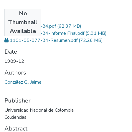
No
Files
Thumbnail
1101-05-077-84.pdf
(62.37 MB)
Available
1101-05-077-84-Informe Final.pdf
(9.91 MB)
1101-05-077-84-Resumen.pdf
(72.26 MB)
Date
1989-12
Authors
González G., Jaime
Publisher
Universidad Nacional de Colombia
Colciencias
Abstract