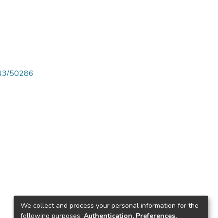
4143/50286
We collect and process your personal information for the
following purposes:
Authentication, Preferences,