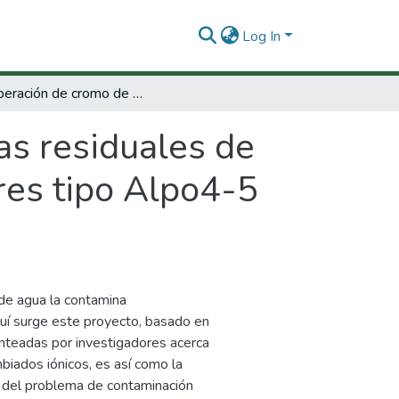
Log In
Recuperación de cromo de aguas residuales de curtiembres por medio de mallas moleculares tipo Alpo4-5 sustituida con cobalto.
s residuales de
res tipo Alpo4-5
 de agua la contamina
quí surge este proyecto, basado en
nteadas por investigadores acerca
biados iónicos, es así como la
 del problema de contaminación