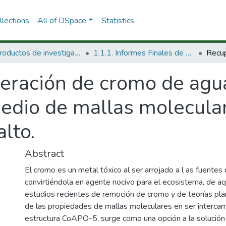
lections
All of DSpace
Statistics
1.1 Productos de investigación
1.1.1. Informes Finales de Proyectos de Investigación
eración de cromo de agua
edio de mallas molecula
lto.
Abstract
El cromo es un metal tóxico al ser arrojado a l as fuentes
convirtiéndola en agente nocivo para el ecosistema, de a
estudios recientes de remoción de cromo y de teorías pla
de las propiedades de mallas moleculares en ser intercam
estructura CoAPO-5, surge como una opción a la solución