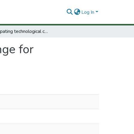
Log In
Anticipating technological change for development.
nge for