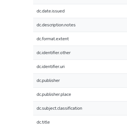
dc.date.issued
dc.description.notes
dc.format.extent
dc.identifier.other
dc.identifier.uri
dc.publisher
dc.publisher.place
dc.subject.classification
dc.title